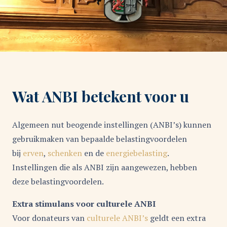
Wat ANBI betekent voor u
Algemeen nut beogende instellingen (ANBI’s) kunnen
gebruikmaken van bepaalde belastingvoordelen
bij
erven
,
schenken
en de
energiebelasting
.
Instellingen die als ANBI zijn aangewezen, hebben
deze belastingvoordelen.
Extra stimulans voor culturele ANBI
Voor donateurs van
culturele ANBI’s
geldt een extra