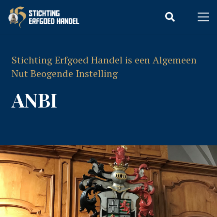
Stichting Erfgoed Handel is een Algemeen
Nut Beogende Instelling
ANBI